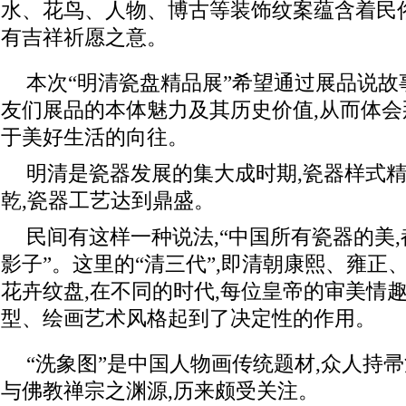
水、花鸟、人物、博古等装饰纹案蕴含着民
有吉祥祈愿之意。
本次“明清瓷盘精品展”希望通过展品说故
友们展品的本体魅力及其历史价值,从而体会
于美好生活的向往。
明清是瓷器发展的集大成时期,瓷器样式精
乾,瓷器工艺达到鼎盛。
民间有这样一种说法,“中国所有瓷器的美
影子”。这里的“清三代”,即清朝康熙、雍正
花卉纹盘,在不同的时代,每位皇帝的审美情趣
型、绘画艺术风格起到了决定性的作用。
“洗象图”是中国人物画传统题材,众人持
与佛教禅宗之渊源,历来颇受关注。