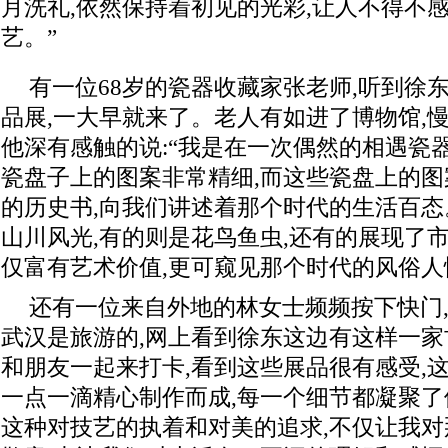
月洗礼,依然保持着初见的光彩,让人不得不
艺。”
有一位68岁的瓷器收藏家张老师,听到徐
品展,一大早就来了。老人有如进了博物馆,
他深有感触的说:“我是在一次偶然的相遇瓷器
瓷盘子上的图案非常精细,而这些瓷盘上的图
的历史书,向我们讲述着那个时代的生活百
山川风光,有的则是花鸟鱼虫,还有的展现了
仅富有艺术价值,更可窥见那个时代的风俗人
还有一位来自外地的林女士频频按下快门,
武汉是旅游的,网上看到徐东这边有这样一家
和朋友一起来打卡,看到这些展品很有感受,
一点一滴精心制作而成,每一个细节都凝聚
这种对技艺的执着和对美的追求,不仅让我