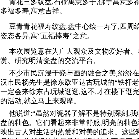
青花三多纹盘,石榴寓意多子,佛手寓意多福
多福多寿,寓意吉祥。
豆青青花福寿纹盘,盘中心绘一寿字,四周绘
姿态各异,寓“五福捧寿”之意。
本次展览意在为广大观众及文物爱好者、
赏、研究明清瓷盘的交流平台。
不少市民沉浸于瓷与画的融合之美,纷纷
汉市民杨先生是徐东欧亚达古玩城的“铁杆老粉
一定会来徐东古玩城逛逛,这不,才在楼下逛
的活动,就立马上来观摩。
他说道:“虽然对瓷器了解不是特别深刻,
盘的釉色。它们看起来非常舒服,明亮的釉色
映出古人对生活的热爱和对美的追求。这些