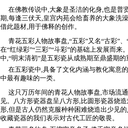
在佛教传说中,大象是圣洁的化身,也是普
期,每逢三伏天,皇宫内苑会给畜养的大象洗澡
借此题材,用于佛释的创作。
青花五彩人物故事盘,“五彩”又名“古彩”、“
在“红绿彩”“三彩”“斗彩”的基础上发展而
中,“明末清初”是五彩瓷从成熟期至鼎盛期
在五彩瓷中,具备了文化内涵与教化寓意的
中最有趣味的一类。
这只万历年间的青花人物故事盘,市场流
见。八方形瓷器盘呈八方形,比圆形瓷器烧造
形,但是古人仍然克服种种困难烧造出少见的
收藏瓷器的我们表示对古代工匠的敬畏。