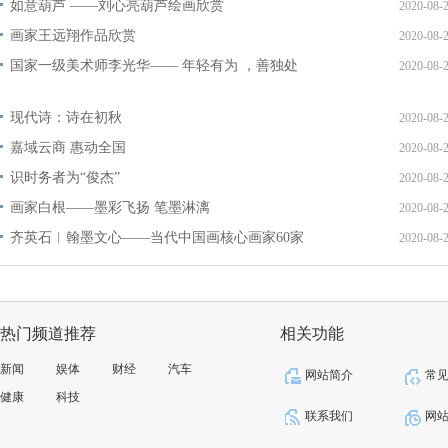
如意葫芦 ——刘心亮葫芦绘画欣赏
2020-08-
画家王远翔作品欣赏
2020-08-
国家一级美术师李光华—— 年轻有为 ，善独处
2020-08-
现代诗：诗在初秋
2020-08-
嘉域云商 惠动全国
2020-08-
识时务者为“俊杰”
2020-08-
画家白根——墨彩飞扬 笔墨淋漓
2020-08-
齐英石︱翰墨文心——当代中国画核心画家60家
2020-08-
热门频道推荐
相关功能
新闻
娱体
财经
汽车
网站简介
常
健康
科技
联系我们
网