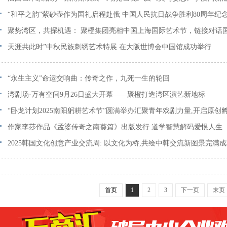
揭幕
“和平之韵”紫砂壶作为国礼启程赴俄 中国人民抗日战争胜利80周年纪
承载友谊使命
聚势湾区，共探机遇： 聚橙集团亮相中国上海国际艺术节，链接对话
量
天涯共此时”中秋民族刺绣艺术特展 在大阪世博会中国馆成功举行
“永生主义”命运交响曲：传奇之作，九死一生的轮回
湾剧场·万有空间9月26日盛大开幕——聚橙打造湾区演艺新地标
“卧龙计划2025南阳躬耕艺术节”圆满举办汇聚青年戏剧力量,开启原创
作家李莎作品《孟婆传奇之南葵篇》出版发行 道学智慧解码爱恨人生
2025韩国文化创意产业交流周: 以文化为桥,共绘中韩交流新图景完满
首页
1
2
3
下一页
末页