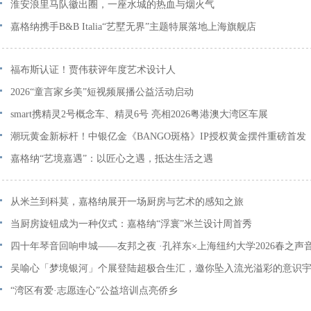
入伦敦本土艺术版图
淮安浪里马队徽出圈，一座水城的热血与烟火气
嘉格纳携手B&B Italia“艺墅无界”主题特展落地上海旗舰店
福布斯认证！贾伟获评年度艺术设计人
2026“童言家乡美”短视频展播公益活动启动
smart携精灵2号概念车、精灵6号 亮相2026粤港澳大湾区车展
潮玩黄金新标杆！中银亿金《BANGO斑格》IP授权黄金摆件重磅首发
嘉格纳“艺境嘉遇”：以匠心之遇，抵达生活之遇
从米兰到科莫，嘉格纳展开一场厨房与艺术的感知之旅
当厨房旋钮成为一种仪式：嘉格纳“浮寰”米兰设计周首秀
四十年琴音回响申城——友邦之夜 ·孔祥东×上海纽约大学2026春之声
吴喻心「梦境银河」个展登陆超极合生汇，邀你坠入流光溢彩的意识
“湾区有爱·志愿连心”公益培训点亮侨乡