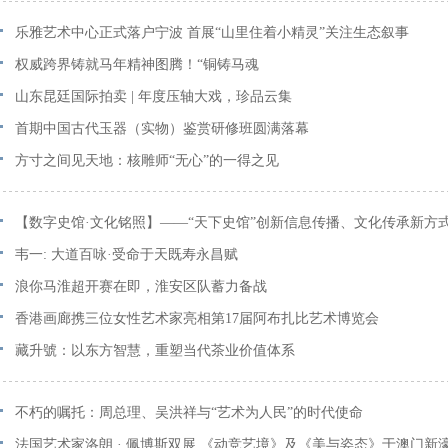
乐雅艺术中心正式落户宁波 首展“山里住着小精灵”关注生态叙事
权威跨界铸就马年精神图腾！“铜铸马魂
山东昆廷国际拍卖 | 年度压轴大戏，珍品云集
首期中国古代玉器（实物）鉴赏研修班圆满落幕
方寸之间见天地：核雕师“无心”的一得之见
【数字史馆·文化铭照】——“天下史馆”创新信息传播、文化传承新方
韦一: 大道百咏·受命于天既寿永昌赋
浪你马淮超开赛在即，淮安区队蓄力备战
香港画廊携三位女性艺术家亮相第17届阿布扎比艺术博览会
藏升號：以东方智慧，重塑当代茶业价值体系
不朽的嘱托：周总理、吴洪祥与“艺术为人民”的时代使命
法国艺术家洛朗 · 佩博斯双展 《动竞艺境》及《美与姿态》于澳门新