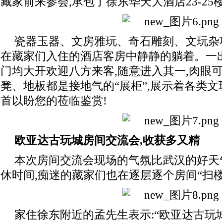
藏家前来参会,承包了徐东华天大酒店23-25
瓷器玉器、文房雅玩、奇石雕刻、文玩杂
在藏家们入住的酒店客房中静静的躺着。一
门均大开欢迎八方来客,随意进入其一,肉眼
凳、地板都是接地气的“展柜”,展示着各类
首以盼您的莅临鉴赏!
欧亚达古玩城房间交流会,收获多又精
本次房间交流会现场的气氛比武汉的好天
休时间,痴迷的藏家们也在逐层逐个房间“扫楼
家住徐东附近的孟先生表示:“欧亚达古玩