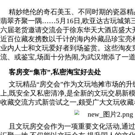
精妙绝伦的奇石美玉、不同时期的瓷器精
翡翠齐聚一隅……5月16日,欧亚达古玩城
六届老货邀请交流会于徐东华天大酒店盛大
近百位藏友携数以千计的海内外藏品珍宝亮
业内人士和文玩爱好者到场鉴赏。这些淘友
流、或鉴宝,场面十分热闹,为武汉增添了一
客房变
“
集市
”
,私密淘宝好去处
文玩精品“房交会”作为文玩地摊市场的升
上,既安全又私密清净,是全新的文玩交易新
收藏交流方式新尝试之一,颇受广大文玩收藏
且文玩房交会作为一项重要文化活动,通