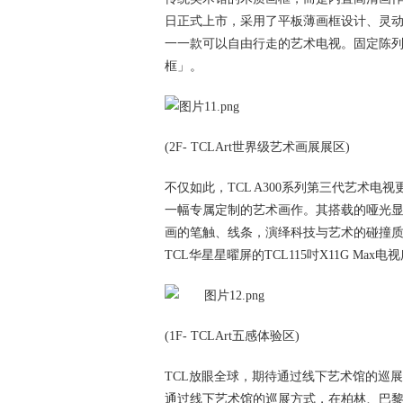
日正式上市，采用了平板薄画框设计、灵动落地架和Au
一一款可以自由行走的艺术电视。固定陈
框」。
(2F- TCLArt世界级艺术画展展区)
不仅如此，TCL A300系列第三代艺术电
一幅专属定制的艺术画作。其搭载的哑光显
画的笔触、线条，演绎科技与艺术的碰撞
TCL华星星曜屏的TCL115吋X11G Ma
(1F- TCLArt五感体验区)
TCL放眼全球，期待通过线下艺术馆的巡展
通过线下艺术馆的巡展方式，在柏林、巴黎