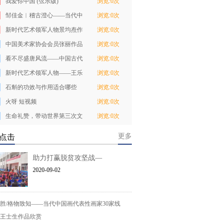
我爱你中国 (弦乐版)
浏览:0次
邹佳金︱稽古澄心——当代中
浏览:0次
国画名家笔墨研
新时代艺术领军人物景均焘作
浏览:0次
品欣赏
中国美术家协会会员张丽作品
浏览:0次
欣赏
看不尽盛唐风流——中国古代
浏览:0次
名画系列金银纪
新时代艺术领军人物——王乐
浏览:0次
胜作品欣赏
石斛的功效与作用适合哪些
浏览:0次
人?康顺堂石斛的
火呀 短视频
浏览:0次
生命礼赞，带动世界第三次文
浏览:0次
化复兴——日本
更多
点击
助力打赢脱贫攻坚战—
2020-09-02
胜/格物致知——当代中国画代表性画家30家线
王士生作品欣赏