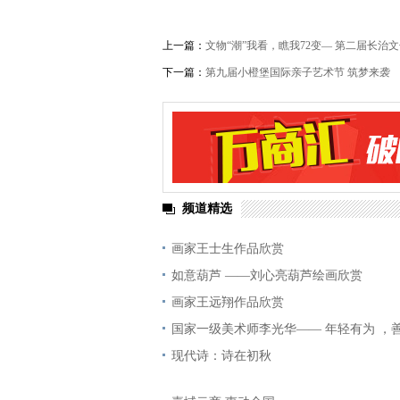
上一篇：
文物“潮”我看，瞧我72变— 第二届长治
下一篇：
第九届小橙堡国际亲子艺术节 筑梦来袭
频道精选
画家王士生作品欣赏
如意葫芦 ——刘心亮葫芦绘画欣赏
画家王远翔作品欣赏
国家一级美术师李光华—— 年轻有为 ，
现代诗：诗在初秋