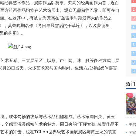
多幅经典艺术作品，展陈作品以莫奈、梵高的经典画作为首，近百
学的西方绘画作品均将在艺术馆展出。观众无需前往巴黎，即可在自
名画。在这其中，有被誉为梵高在“圣雷米时期最伟大的作品之
花》，莫奈晚期名作《冬日早晨雪后的干草垛》，以及蒙德里
与黑的构图》。
「艺术五感」三大展示区，以形、声、闻、味、触等多种方式，展
8月23日当天，众多艺术家与国内时尚、生活方式领域媒体嘉宾
热门
摇曳，肢体勾勒的线条与艺术品相辅相成。艺术家周日央、黄玉
，全感官沉浸感知艺术的魅力。周日央的“下腰女孩”装置作品不
王启
术的冲击，也在TCLArt世界级艺术画展展区与黄玉龙的装置
画家