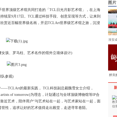
图片
携手世界顶级艺术馆共同打造的「TCL日光月影艺术馆」，在上海
持续至9月17日。TCL通过科技手段、创意呈现等方式，让来到
赏近百幅世界级名画，开启TCLArt世界级艺术馆之旅，沉浸
淮安
腰女孩、罗马柱、艺术名作的馆外立墙体设计)
醉美
排队参观)
IP——TCLArt的最新实践， TCL科技副总裁魏雪女士介绍，
e artists of tomorrow)为理念，计划通过与全球顶级博物馆等IP合
靠近艺术，陪伴用户“与艺术站在一起，与艺术家站在一起，面
的普世性，追求让好的艺术值得走出殿堂，走进寻常巷陌。