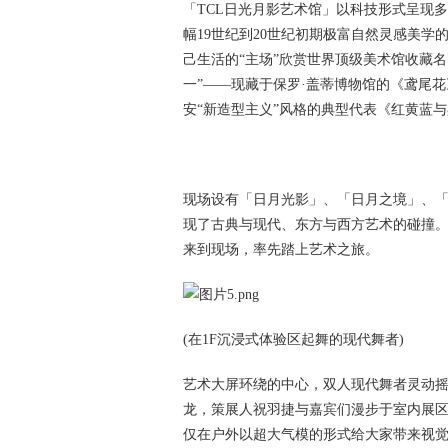
「TCL日光月影艺术馆」以科技形式呈现
幅19世纪到20世纪初期极富自然灵感美
己生活的“主场”欣赏世界顶级美术馆收藏
一”——现藏于保罗·盖蒂博物馆的《鸢尾
安“新造型主义”风格的典型代表《红黄蓝
现场设有「日月光影」、「日月之境」、
现了古典与现代、东方与西方艺术的碰撞。
来到现场，率先踏上艺术之旅。
(在1F沉浸式体验区起舞的现代舞者)
艺术大屏环绕的中心，双人现代舞者灵动
龙，策展人祝羽捷与嘉宾们漫步于室内展区
仅在户外以超大气模的形式给大家带来视觉艺