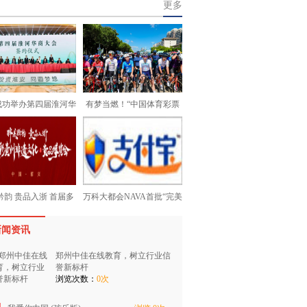
更多
成功举办第四届淮河华
有梦当燃！“中国体育彩票
黔韵 贵品入浙 首届多
万科大都会NAVA首批“完美
新闻资讯
郑州中佳在线教育，树立行业信
誉新标杆
浏览次数：
0次