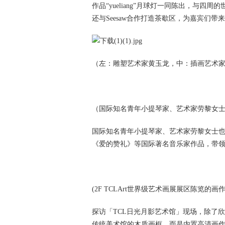
作品“yueliang”月球灯一同陈出，与
还与Seesaw合作打造茶歇区，为嘉宾们
（左：雕塑艺术家黄玉龙，中：插画艺术
（国际知名青年小提琴家、艺术家劳黎女
国际知名青年小提琴家、艺术家劳黎女士
《爱的赞礼》等国际著名音乐家作品，带
(2F TCLArt世界级艺术画展展区陈览的画作与
探访「TCL日光月影艺术馆」现场，除了
传统美术馆的木质画框，而是内置高清画作壁纸