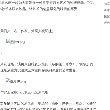
四周的世界名画一起为大家带来一份贯穿东西方艺术的纯粹感动。TCL
如意
带来5款艺术联名饮品，让艺术的创意融化为味蕾的享受。
画家
国家
现代
家周日央，右：作家、策展人祝羽捷）
士）
也来到现场，演奏来自维瓦尔第的《冬的第二乐章》、埃尔加的
领现场从这方沉浸式艺术空间穿越到深邃的艺术世界。
TCL A300 Pro第三代艺术电视)
欣赏多幅世界级艺术名画，现场的「画框」也是一大看点。它并非
的TCL A300系列第三代艺术电视。该系列艺术电视于7月17