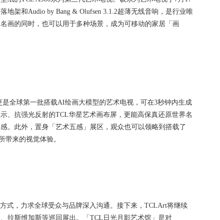
dio by Bang & Olufsen 3.1.2超薄无线音响，是行业唯
列名画的同时，也可以用于多种场景，成为可移动的家居「画
视更是全球第一批搭载AI绘画大模型的艺术电视，可在3秒钟内生成
示、抗强光反射的TCL华星艺术画布屏，更能高保真还原世界名
质感。此外，置身「艺术五感」展区，观众也可以领略到搭载了
x电视所带来的视觉体验。
方式，力求全球受众与品牌深入沟通。接下来，TCLArt将继续
、拉斯维加斯等巡回展出。「TCL日光月影艺术馆」是对