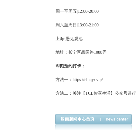
周一至周五|12:00-20:00
周六至周日|13:00-21:00
上海·愚见观池
地址：长宁区愚园路1088弄
即刻预约打卡：
方法一：https://elhqyr.vip/
方法二：关注【TCL智享生活】公众号进