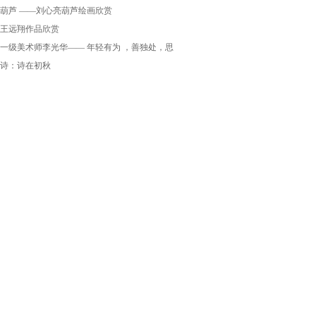
葫芦 ——刘心亮葫芦绘画欣赏
王远翔作品欣赏
一级美术师李光华—— 年轻有为 ，善独处，思
诗：诗在初秋