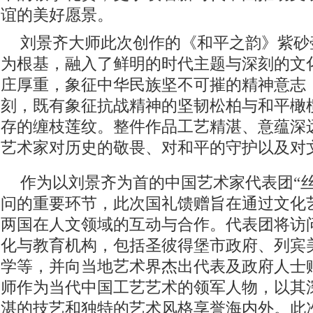
谊的美好愿景。
刘景齐大师此次创作的《和平之韵》紫砂
为根基，融入了鲜明的时代主题与深刻的文
庄厚重，象征中华民族坚不可摧的精神意志
刻，既有象征抗战精神的坚韧松柏与和平橄
存的缠枝莲纹。整件作品工艺精湛、意蕴深
艺术家对历史的敬畏、对和平的守护以及对
作为以刘景齐为首的中国艺术家代表团“
问的重要环节，此次国礼馈赠旨在通过文化
两国在人文领域的互动与合作。代表团将访
化与教育机构，包括圣彼得堡市政府、列宾
学等，并向当地艺术界杰出代表及政府人士
师作为当代中国工艺艺术的领军人物，以其
湛的技艺和独特的艺术风格享誉海内外。此