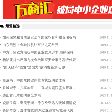
频道精选
如何保障粮食质量安全？国家粮食和物资储备局
2019-11-
山东日照：金融扶贫让富裕之花常开
2019-11-
中方：望欧方倾听中国企业意见诉求 继续保持
2019-11-
杨洁篪将出席第九次金砖国家安全事务高级代表
2019-11-
“国庆经济”激发“爱国力”成消费新热点 供
2019-11-
白皮书：中国居民健康营养状况明显改善
2019-11-
香城咸宁，共享华章——香城大剧院盛大开幕，
2024-07-
边山古代木雕佛像艺术展
2023-11-
瓷韵生辉，至美于斯—徐东欧亚达古玩城明清瓷
2023-12-
瓷韵华章，逸传古意|徐东欧亚达古玩城清代民
2024-01-