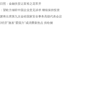
日照：金融扶贫让富裕之花常开
：望欧方倾听中国企业意见诉求 继续保持投资
篪将出席第九次金砖国家安全事务高级代表会议
庆经济”激发“爱国力”成消费新热点 供给侧