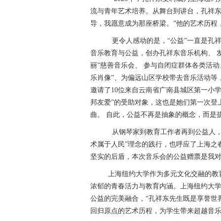
流与青年艺术培养。从舞台到讲台，孔祥东
导，我愿意成为那座桥梁。”他的艺术历程
更令人感动的是，“公益”一直是孔祥东
音乐教育与公益，创办孔祥东音乐机构、 
丽”慈善音乐会、 参与自闭症群体各类活动
乐肖像”、为偏远山区学校带去音乐活动等
邀请了10位来自云南省广南县城区第一小
邦友爱”的受助对象，这也是她们第一次登
曲。 自此，公益不再是抽象的概念，而是
从钢琴家到教育工作者再到公益人，
术属于人民”理念的践行，也呼应了上海之
坚实的后盾，本次音乐会的公益赠票是我对
上海纽约大学作为多元文化交融的教
浓郁的青春活力与教育内涵。上海纽约大学文理
公益的完美融合，“孔祥东先生既是享誉世
回归原点的艺术历程，为学生带来超越音