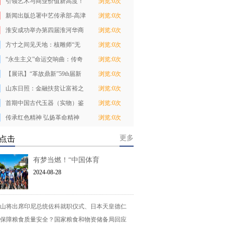
引领艺术与商业价值新高度！
浏览:0次
爱普生艺术微喷
新闻出版总署中艺传承部-高津
浏览:0次
滔
淮安成功举办第四届淮河华商
浏览:0次
大会211个签约
方寸之间见天地：核雕师“无
浏览:0次
心”的一得之见
“永生主义”命运交响曲：传奇
浏览:0次
之作，九死一
【展讯】“革故鼎新”59th届新
浏览:0次
加坡国庆美展
山东日照：金融扶贫让富裕之
浏览:0次
花常开
首期中国古代玉器（实物）鉴
浏览:0次
赏研修班圆满落
传承红色精神 弘扬革命精神
浏览:0次
——广西戏剧
更多
点击
有梦当燃！“中国体育
2024-08-28
山将出席印尼总统佐科就职仪式、日本天皇德仁
保障粮食质量安全？国家粮食和物资储备局回应