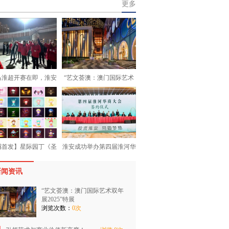
更多
马淮超开赛在即，淮安
“艺文荟澳：澳门国际艺术
撼首发】星际园丁《圣
淮安成功举办第四届淮河华
新闻资讯
“艺文荟澳：澳门国际艺术双年
展2025”特展
浏览次数：
0次