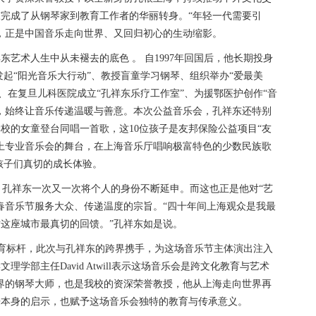
完成了从钢琴家到教育工作者的华丽转身。“年轻一代需要引
，正是中国音乐走向世界、又回归初心的生动缩影。
艺术人生中从未褪去的底色 。 自1997年回国后，他长期投身
发起“阳光音乐大行动”、教授盲童学习钢琴、组织举办“爱最美
、在复旦儿科医院成立“孔祥东乐疗工作室”、为援鄂医护创作“音
，始终让音乐传递温暖与善意。本次公益音乐会，孔祥东还特别
学校的女童登台同唱一首歌，这10位孩子是友邦保险公益项目“友
上专业音乐会的舞台，在上海音乐厅唱响极富特色的少数民族歌
孩子们真切的成长体验。
孔祥东一次又一次将个人的身份不断延申。而这也正是他对“艺
春音乐节服务大众、传递温度的宗旨。“四十年间上海观众是我最
这座城市最真切的回馈。”孔祥东如是说。
育标杆，此次与孔祥东的跨界携手，为这场音乐节主体演出注入
学部主任David Atwill表示这场音乐会是跨文化教育与艺术
界的钢琴大师，也是我校的资深荣誉教授，他从上海走向世界再
乐本身的启示，也赋予这场音乐会独特的教育与传承意义。