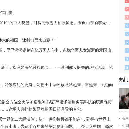
雄伟壮美。
2019”的巨大花篮，引得无数游人拍照留念。来自山东的李先生
大的祖国，让我们无比自豪！”
幕，早已深深镌刻在亿万国人心中，点燃华夏儿女澎湃的爱国热
行，欢潮如海的联欢晚会……一系列催人振奋的庆祝活动，恰
。
热门
行，就像流动的史诗，勾勒出中华民族从站起来、富起来，到迈向
象全方位全天候加密观测系统”等诸多运用尖端科技的庆典保障
示……这场庆典处处彰显着祖国日新月异的变化。
崔向
世界第二大经济体；从“一辆拖拉机都不能造”，到拥有世界上
中国
现全面小康，告别千百年来的绝对贫困问题……今日之中国，巍然