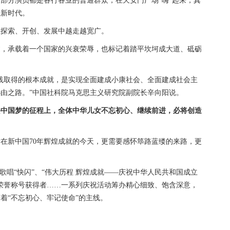
部分演员都是各行各业的普通群众，在天安门广场“嗨”起来，真
歌新时代。
探索、开创、发展中越走越宽广。
承载着一个国家的兴衰荣辱，也标记着踏平坎坷成大道、砥砺
取得的根本成就，是实现全面建成小康社会、全面建成社会主
由之路。”中国社科院马克思主义研究院副院长辛向阳说。
兴中国梦的征程上，全体中华儿女不忘初心、继续前进，必将创造
新中国70年辉煌成就的今天，更需要感怀筚路蓝缕的来路，更
唱“快闪”、“伟大历程 辉煌成就——庆祝中华人民共和国成立
家荣誉称号获得者……一系列庆祝活动筹办精心细致、饱含深意，
着“不忘初心、牢记使命”的主线。