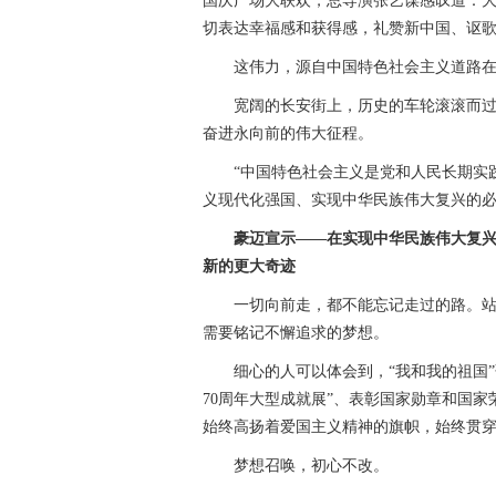
国庆广场大联欢，总导演张艺谋感叹道：大
切表达幸福感和获得感，礼赞新中国、讴
这伟力，源自中国特色社会主义道路在
宽阔的长安街上，历史的车轮滚滚而过，
奋进永向前的伟大征程。
“中国特色社会主义是党和人民长期实践
义现代化强国、实现中华民族伟大复兴的必
豪迈宣示——在实现中华民族伟大复
新的更大奇迹
一切向前走，都不能忘记走过的路。站在
需要铭记不懈追求的梦想。
细心的人可以体会到，“我和我的祖国”歌
70周年大型成就展”、表彰国家勋章和国
始终高扬着爱国主义精神的旗帜，始终贯穿
梦想召唤，初心不改。