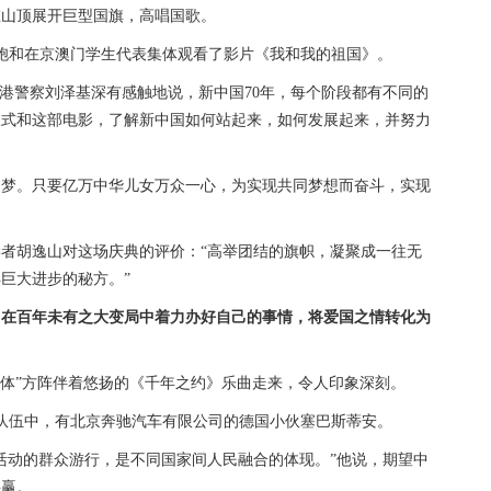
在山顶展开巨型国旗，高唱国歌。
胞和在京澳门学生代表集体观看了影片《我和我的祖国》。
港警察刘泽基深有感触地说，新中国70年，每个阶段都有不同的
仪式和这部电影，了解新中国如何站起来，如何发展起来，并努力
。只要亿万中华儿女万众一心，为实现共同梦想而奋斗，实现
胡逸山对这场庆典的评价：“高举团结的旗帜，凝聚成一往无
巨大进步的秘方。”
，在百年未有之大变局中着力办好自己的事情，将爱国之情转化为
体”方阵伴着悠扬的《千年之约》乐曲走来，令人印象深刻。
队伍中，有北京奔驰汽车有限公司的德国小伙塞巴斯蒂安。
活动的群众游行，是不同国家间人民融合的体现。”他说，期望中
共赢。