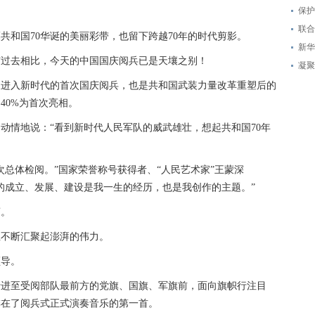
保护
联合
和国70华诞的美丽彩带，也留下跨越70年的时代剪影。
新华
过去相比，今天的中国国庆阅兵已是天壤之别！
凝聚
义进入新时代的首次国庆阅兵，也是共和国武装力量改革重塑后的
40%为首次亮相。
情地说：“看到新时代人民军队的威武雄壮，想起共和国70年
总体检阅。”国家荣誉称号获得者、“人民艺术家”王蒙深
的成立、发展、建设是我一生的经历，也是我创作的主题。”
。
不断汇聚起澎湃的伟力。
导。
至受阅部队最前方的党旗、国旗、军旗前，面向旗帜行注目
排在了阅兵式正式演奏音乐的第一首。