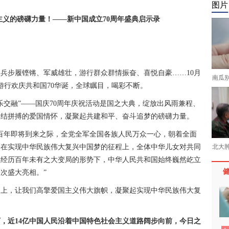
图片
主义的磅礴力量！——新中国成立70周年盛典启示录
步履铿锵、军威雄壮，游行群众群情振奋、喜悦自豪……10月
南瓜
游行欢庆共和国70华诞，全球瞩目，喝彩不断。
交融”——国庆70周年庆祝活动是国之大典，绽放出风雨兼程、
团结拼搏的爱国情怀，凝聚起共建和平、奋斗追梦的磅礴力量。
年即将到来之际，全党全军全国各族人民万众一心，朝着全面
是在实现中华民族伟大复兴中国梦的征程上，全体中华儿女对共同
北大
正经历百年未有之大变局的形势下，中华人民共和国始终巍然屹立
次盛大亮相。”
，让我们高擎爱国主义伟大旗帜，凝聚起实现中华民族伟大复
，近14亿中国人民沿着中国特色社会主义道路阔步向前，今日之