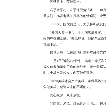
逐梦路上，英雄辈出。
右手敬军礼，左手抹眼角泪水……10月
天安门，86岁老兵关茂林的动情瞬间，让
70年前开国大典当天，关茂林和战友们
“开国大典一哨兵，七十国庆成嘉宾。那
民的尊敬和爱戴。”关茂林说，他的亲密战
地往下流。”
盛世大典，以最高的礼遇向英雄模范们
10月1日的群众游行中，当老一辈党和
成立前参加革命工作的老战士，老一辈军
时，全场自发起立，向英雄们致敬。
“崇尚英雄才会产生英雄，争做英雄才能
争做英雄、创造未来的不竭动力。
同心筑梦，众志成城。
升国旗、游船、灯光音乐汇演……10月