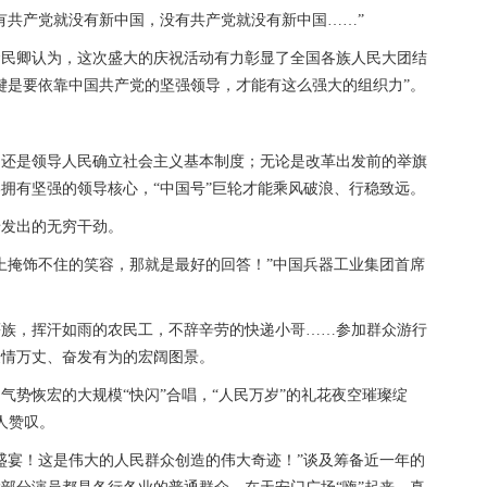
共产党就没有新中国，没有共产党就没有新中国……”
卿认为，这次盛大的庆祝活动有力彰显了全国各族人民大团结
键是要依靠中国共产党的坚强领导，才能有这么强大的组织力”。
是领导人民确立社会主义基本制度；无论是改革出发前的举旗
拥有坚强的领导核心，“中国号”巨轮才能乘风破浪、行稳致远。
发出的无穷干劲。
掩饰不住的笑容，那就是最好的回答！”中国兵器工业集团首席
，挥汗如雨的农民工，不辞辛劳的快递小哥……参加群众游行
豪情万丈、奋发有为的宏阔图景。
恢宏的大规模“快闪”合唱，“人民万岁”的礼花夜空璀璨绽
人赞叹。
宴！这是伟大的人民群众创造的伟大奇迹！”谈及筹备近一年的