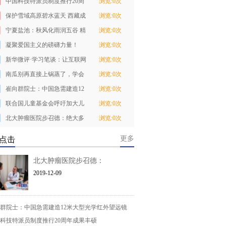
中国科技特派员制度推行20周
浏览:0次
年成果丰硕
保护雪域高原碧水蓝天 西藏成
浏览:0次
立禁止白色污
宁夏盐池：秋风化雨润五谷 精
浏览:0次
准扶贫结硕果
凝聚爱国主义的磅礴力量！
浏览:0次
——新中国成立70
新华微评·学习笔谈：让互联网
浏览:0次
更好造福人类
南瓜别再直接上锅蒸了，学会
浏览:0次
这一招，南瓜软
崔向群院士：中国急需建造12
浏览:0次
米大型光学红外
联合国儿童基金会呼吁加大儿
浏览:0次
童网络保护力度
北大肿瘤医院步召德：绝大多
浏览:0次
数早期胃癌没有
更多
点击
北大肿瘤医院步召德：
2019-12-09
群院士：中国急需建造12米大型光学红外望远镜
科技特派员制度推行20周年成果丰硕