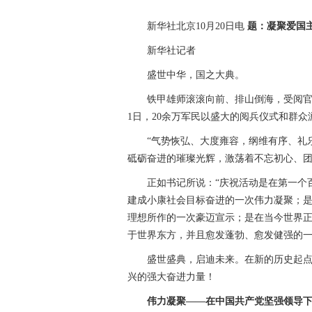
新华社北京10月20日电
题：凝聚爱国
新华社记者
盛世中华，国之大典。
铁甲雄师滚滚向前、排山倒海，受阅官兵
1日，20余万军民以盛大的阅兵仪式和群众
“气势恢弘、大度雍容，纲维有序、礼乐
砥砺奋进的璀璨光辉，激荡着不忘初心、
正如书记所说：“庆祝活动是在第一个百
建成小康社会目标奋进的一次伟力凝聚；
理想所作的一次豪迈宣示；是在当今世界
于世界东方，并且愈发蓬勃、愈发健强的一
盛世盛典，启迪未来。在新的历史起点上
兴的强大奋进力量！
伟力凝聚——在中国共产党坚强领导下