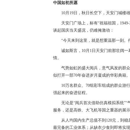
中国如初所愿
10月19日，秋日长空下，天安门城楼
天安门广场上，标有“祝福祖国，1949-
谈起国庆当天盛况，仍难掩激动：
“今天来到这里，就是想重温那一刻。伟
诚如斯言，10月1日天安门前那壮阔一
情。
气势如虹的盛大阅兵，意气风发的群众游
似打开一部70年奋进岁月凝成的华彩典籍
10万名群众、70组彩车组成的群众游
强起来的奋进征程。
无论是“阅兵首次借助仿真模拟系统”“气
服务，还是高铁、大飞机等国之重器的展
从人均国内生产总值不到120元，到稳居
最完备的工业体系；从缺衣少食到即将实