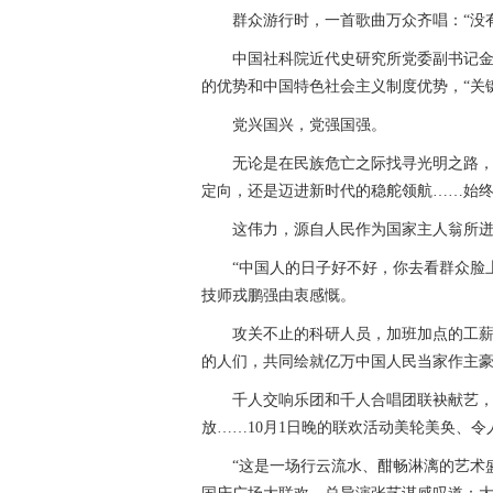
群众游行时，一首歌曲万众齐唱：“没有
中国社科院近代史研究所党委副书记金民
的优势和中国特色社会主义制度优势，“关
党兴国兴，党强国强。
无论是在民族危亡之际找寻光明之路，还
定向，还是迈进新时代的稳舵领航……始终
这伟力，源自人民作为国家主人翁所迸
“中国人的日子好不好，你去看群众脸上
技师戎鹏强由衷感慨。
攻关不止的科研人员，加班加点的工薪族
的人们，共同绘就亿万中国人民当家作主
千人交响乐团和千人合唱团联袂献艺，气势
放……10月1日晚的联欢活动美轮美奂、令
“这是一场行云流水、酣畅淋漓的艺术盛