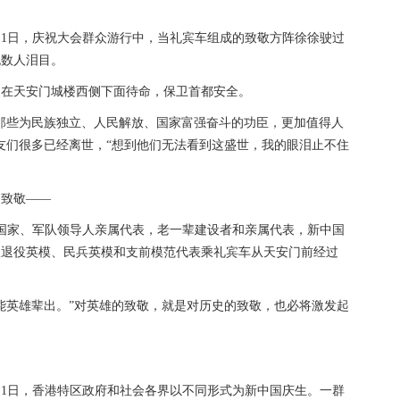
1日，庆祝大会群众游行中，当礼宾车组成的致敬方阵徐徐驶过
无数人泪目。
在天安门城楼西侧下面待命，保卫首都安全。
些为民族独立、人民解放、国家富强奋斗的功臣，更加值得人
友们很多已经离世，“想到他们无法看到这盛世，我的眼泪止不住
致敬——
国家、军队领导人亲属代表，老一辈建设者和亲属代表，新中国
队退役英模、民兵英模和支前模范代表乘礼宾车从天安门前经过
英雄辈出。”对英雄的致敬，就是对历史的致敬，也必将激发起
1日，香港特区政府和社会各界以不同形式为新中国庆生。一群