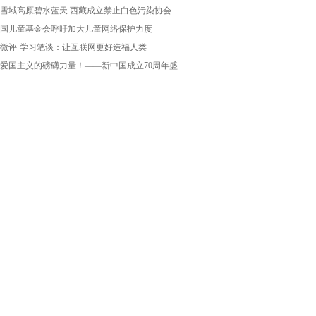
雪域高原碧水蓝天 西藏成立禁止白色污染协会
国儿童基金会呼吁加大儿童网络保护力度
微评·学习笔谈：让互联网更好造福人类
爱国主义的磅礴力量！——新中国成立70周年盛