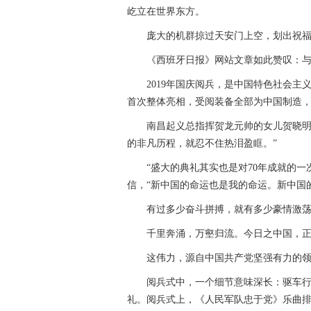
屹立在世界东方。
庞大的机群掠过天安门上空，划出祝福共
《西班牙日报》网站文章如此赞叹：与
2019年国庆阅兵，是中国特色社会主
首次整体亮相，受阅装备全部为中国制造，
南昌起义总指挥贺龙元帅的女儿贺晓明动
的非凡历程，就忍不住热泪盈眶。”
“盛大的典礼其实也是对70年成就的一次
信，“新中国的命运也是我的命运。新中国
有过多少奋斗拼搏，就有多少豪情激荡
千里奔涌，万壑归流。今日之中国，正
这伟力，源自中国共产党坚强有力的领
阅兵式中，一个细节意味深长：驱车行进
礼。阅兵式上，《人民军队忠于党》乐曲