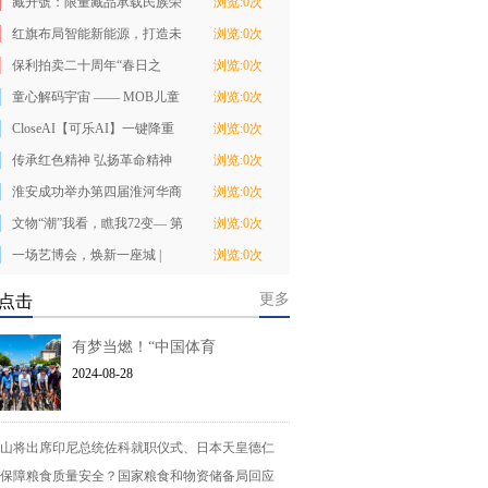
藏升號：限量藏品承载民族荣
浏览:0次
耀
红旗布局智能新能源，打造未
浏览:0次
来出行新生态
保利拍卖二十周年“春日之
浏览:0次
珍”北京站启幕，
童心解码宇宙 —— MOB儿童
浏览:0次
特展点亮申城艺
CloseAI【可乐AI】一键降重
浏览:0次
降AIGC
传承红色精神 弘扬革命精神
浏览:0次
——广西戏剧
淮安成功举办第四届淮河华商
浏览:0次
大会211个签约
文物“潮”我看，瞧我72变— 第
浏览:0次
二届长治文
一场艺博会，焕新一座城 |
浏览:0次
NAFI2024南京国
更多
点击
有梦当燃！“中国体育
2024-08-28
山将出席印尼总统佐科就职仪式、日本天皇德仁
保障粮食质量安全？国家粮食和物资储备局回应