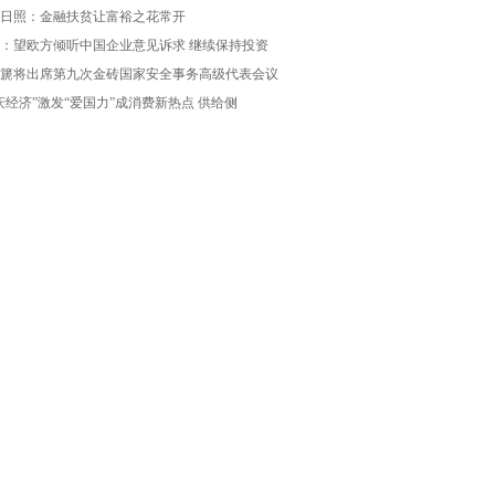
日照：金融扶贫让富裕之花常开
：望欧方倾听中国企业意见诉求 继续保持投资
篪将出席第九次金砖国家安全事务高级代表会议
庆经济”激发“爱国力”成消费新热点 供给侧