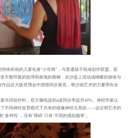
罹患特殊疾病的儿童化身“小导师”，与普通孩子组成创作联盟。彩
渐变天鹅羽翼的纹理和摇曳的垂柳，在沙盘上流动成蝴蝶的脉络与
也有作品在大阪世博会中国馆同步展览，将沙画艺术的力量带向全
童共同创作时，双方脑电波的α波同步率提升40%。神经学家认
活了不同神经发育模式下共有的镜像神经元系统——这证明艺术的
‘多样性’，没有‘障碍’只有‘不同的感知频率’。