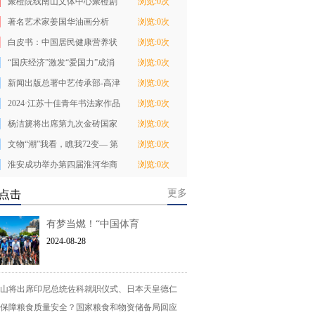
聚橙院线南山文体中心聚橙剧
浏览:0次
院十周年暨经典
著名艺术家姜国华油画分析
浏览:0次
白皮书：中国居民健康营养状
浏览:0次
况明显改善
“国庆经济”激发“爱国力”成消
浏览:0次
费新热点
新闻出版总署中艺传承部-高津
浏览:0次
滔
2024·江苏十佳青年书法家作品
浏览:0次
展在江苏省现
杨洁篪将出席第九次金砖国家
浏览:0次
安全事务高级代
文物“潮”我看，瞧我72变— 第
浏览:0次
二届长治文
淮安成功举办第四届淮河华商
浏览:0次
大会211个签约
更多
点击
有梦当燃！“中国体育
2024-08-28
山将出席印尼总统佐科就职仪式、日本天皇德仁
保障粮食质量安全？国家粮食和物资储备局回应