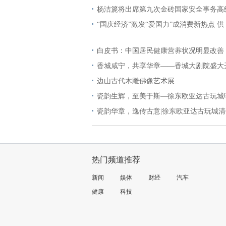
杨洁篪将出席第九次金砖国家安全事务高
“国庆经济”激发“爱国力”成消费新热点 供
白皮书：中国居民健康营养状况明显改善
香城咸宁，共享华章——香城大剧院盛大
边山古代木雕佛像艺术展
瓷韵生辉，至美于斯—徐东欧亚达古玩城
瓷韵华章，逸传古意|徐东欧亚达古玩城
热门频道推荐
新闻
娱体
财经
汽车
健康
科技