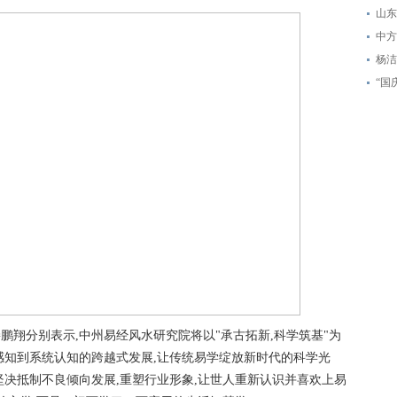
山东
中方
杨洁
“国
鹏翔分别表示,中州易经风水研究院将以"承古拓新,科学筑基"为
感知到系统认知的跨越式发展,让传统易学绽放新时代的科学光
坚决抵制不良倾向发展,重塑行业形象,让世人重新认识并喜欢上易