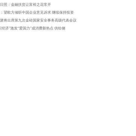
日照：金融扶贫让富裕之花常开
：望欧方倾听中国企业意见诉求 继续保持投资
篪将出席第九次金砖国家安全事务高级代表会议
庆经济”激发“爱国力”成消费新热点 供给侧