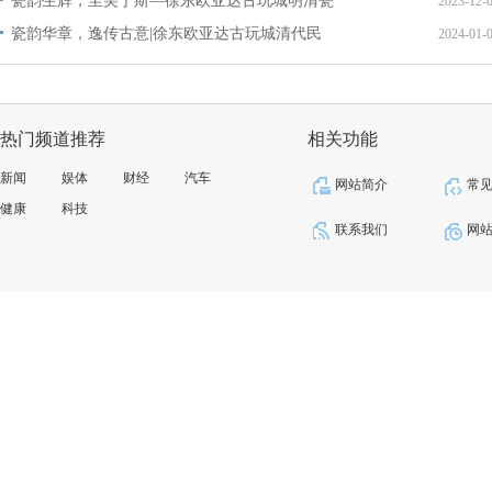
瓷韵生辉，至美于斯—徐东欧亚达古玩城明清瓷
2023-12-
瓷韵华章，逸传古意|徐东欧亚达古玩城清代民
2024-01-
热门频道推荐
相关功能
新闻
娱体
财经
汽车
网站简介
常
健康
科技
联系我们
网