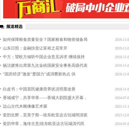
频道精选
如何保障粮食质量安全？国家粮食和物资储备局
2019-11-
山东日照：金融扶贫让富裕之花常开
2019-11-
中方：望欧方倾听中国企业意见诉求 继续保持
2019-11-
杨洁篪将出席第九次金砖国家安全事务高级代表
2019-11-
“国庆经济”激发“爱国力”成消费新热点 供
2019-11-
白皮书：中国居民健康营养状况明显改善
2019-11-
香城咸宁，共享华章——香城大剧院盛大开幕，
2024-07-
边山古代木雕佛像艺术展
2023-11-
瓷韵生辉，至美于斯—徐东欧亚达古玩城明清瓷
2023-12-
瓷韵华章，逸传古意|徐东欧亚达古玩城清代民
2024-01-