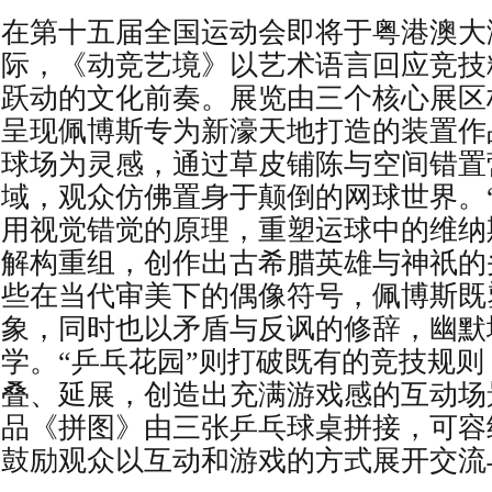
在第十五届全国运动会即将于粤港澳大
际，《动竞艺境》以艺术语言回应竞技
跃动的文化前奏。展览由三个核心展区
呈现佩博斯专为新濠天地打造的装置作
球场为灵感，通过草皮铺陈与空间错置
域，观众仿佛置身于颠倒的网球世界。“
用视觉错觉的原理，重塑运球中的维纳
解构重组，创作出古希腊英雄与神祇的
些在当代审美下的偶像符号，佩博斯既
象，同时也以矛盾与反讽的修辞，幽默
学。“乒乓花园”则打破既有的竞技规
叠、延展，创造出充满游戏感的互动场
品《拼图》由三张乒乓球桌拼接，可容
鼓励观众以互动和游戏的方式展开交流