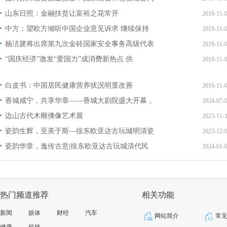
山东日照：金融扶贫让富裕之花常开
2019-11-
中方：望欧方倾听中国企业意见诉求 继续保持
2019-11-
杨洁篪将出席第九次金砖国家安全事务高级代表
2019-11-
“国庆经济”激发“爱国力”成消费新热点 供
2019-11-
白皮书：中国居民健康营养状况明显改善
2019-11-
香城咸宁，共享华章——香城大剧院盛大开幕，
2024-07-
边山古代木雕佛像艺术展
2023-11-
瓷韵生辉，至美于斯—徐东欧亚达古玩城明清瓷
2023-12-
瓷韵华章，逸传古意|徐东欧亚达古玩城清代民
2024-01-
热门频道推荐
相关功能
新闻
娱体
财经
汽车
网站简介
常