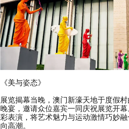
《美与姿态》
展览揭幕当晚，澳门新濠天地于度假村
晚宴，邀请众位嘉宾一同庆祝展览开幕
彩表演，将艺术魅力与运动激情巧妙融
向高潮。