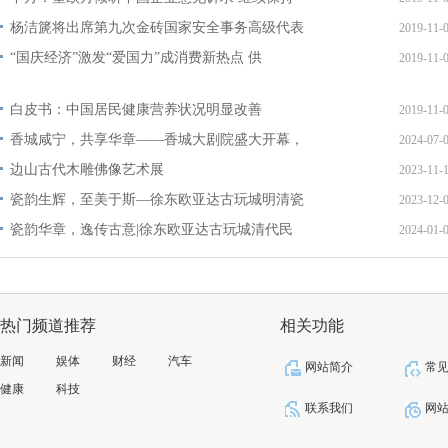
杨洁篪将出席第九次金砖国家安全事务高级代表
2019-11-
“国庆经济”激发“爱国力”成消费新热点 供
2019-11-
白皮书：中国居民健康营养状况明显改善
2019-11-
香城咸宁，共享华章——香城大剧院盛大开幕，
2024-07-
边山古代木雕佛像艺术展
2023-11-
瓷韵生辉，至美于斯—徐东欧亚达古玩城明清瓷
2023-12-
瓷韵华章，逸传古意|徐东欧亚达古玩城清代民
2024-01-
热门频道推荐
相关功能
新闻
娱体
财经
汽车
网站简介
常
健康
科技
联系我们
网