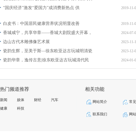
“国庆经济”激发“爱国力”成消费新热点 供
2019-11-
白皮书：中国居民健康营养状况明显改善
2019-11-
香城咸宁，共享华章——香城大剧院盛大开幕，
2024-07-
边山古代木雕佛像艺术展
2023-11-
瓷韵生辉，至美于斯—徐东欧亚达古玩城明清瓷
2023-12-
瓷韵华章，逸传古意|徐东欧亚达古玩城清代民
2024-01-
热门频道推荐
相关功能
新闻
娱体
财经
汽车
网站简介
常
健康
科技
联系我们
网