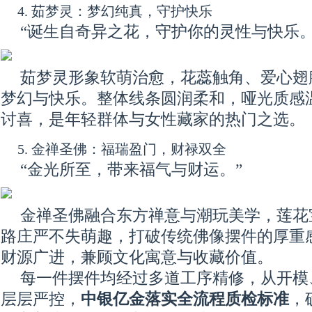
4. 茹梦灵：梦幻纯真，守护快乐
“诞生自奇异之花，守护你的灵性与快乐。
茹梦灵形象软萌治愈，花蕊触角、爱心翅
梦幻与快乐。整体线条圆润柔和，哑光质感
讨喜，是年轻群体与女性藏家的热门之选。
5. 金禅圣佛：福瑞盈门，财禄双全
“金光所至，带来福气与财运。”
金禅圣佛融合东方禅意与潮玩美学，莲花
路庄严不失萌趣，打破传统佛像摆件的厚重
财源广进，兼顾文化寓意与收藏价值。
每一件摆件均经过多道工序精修，从开模
层层严控，
中银亿金落实全流程质检标准
，