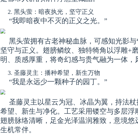
2. 黑头萤：暗夜执光，坚守正义
“我即暗夜中不灭的正义之光。”
黑头萤拥有古老神秘血脉，可感知光影与
坚守与正义。翅膀鳞纹、独特犄角以浮雕+
明、质感厚重，将奇幻感与贵气融为一体，
3. 圣藤灵主：播种希望，新生万物
“我是永远少一颗种子的园丁。”
圣藤灵主以星云为冠、冰晶为翼，持法杖
希望、新生与净化。工艺采用镂空与多层浮
翅膀脉络清晰，足金光泽温润雅致，意境悠
生机常伴。