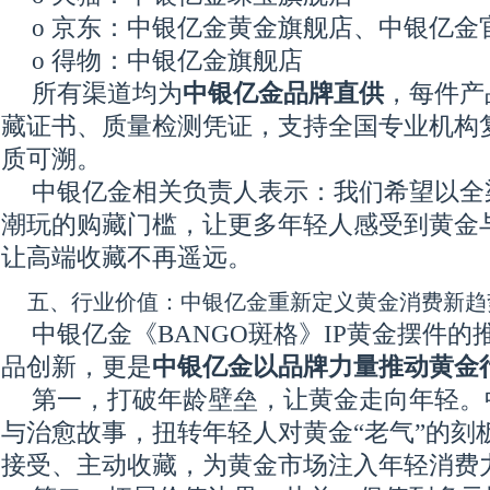
o 京东：中银亿金黄金旗舰店、中银亿
o 得物：中银亿金旗舰店
所有渠道均为
中银亿金品牌直供
，每件产
藏证书、质量检测凭证，支持全国专业机构
质可溯。
中银亿金相关负责人表示：我们希望以全
潮玩的购藏门槛，让更多年轻人感受到黄金
让高端收藏不再遥远。
五、行业价值：中银亿金重新定义黄金消费新趋
中银亿金《BANGO斑格》IP黄金摆件
品创新，更是
中银亿金以品牌力量推动黄金
第一，打破年龄壁垒，让黄金走向年轻。
与治愈故事，扭转年轻人对黄金“老气”的刻
接受、主动收藏，为黄金市场注入年轻消费