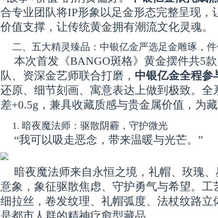
合专业团队将IP形象以足金形态完整呈现，
价值支撑，让传统黄金拥有潮流文化灵魂。
二、五大精灵臻品：中银亿金严选足金雕琢，件
本次首发《BANGO斑格》黄金摆件共5款
队、资深金艺师联合打磨，
中银亿金全程参
还原、细节刻画、寓意表达上做到极致。全系
差+0.5g，兼具收藏质感与贵金属价值，为
1. 暗夜魔法师：驱散阴霾，守护微光
“我可以吸走恶念，带来温暖与光芒。”
暗夜魔法师来自永恒之境，礼帽、玫瑰、
意象，象征驱散焦虑、守护勇气与希望。工
细拉丝，卷发纹理、礼帽弧度、法杖纹路立
是都市人群的精神疗愈型藏品。