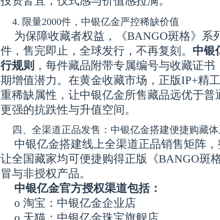
投资皆宜，仪式感与价值感拉满。
4. 限量2000件，中银亿金严控稀缺价值
为保障收藏者权益，《BANGO斑格》系列
件，售完即止，全球发行，不再复刻。
中银
行规则
，每件藏品附带专属编号与收藏证书
期增值潜力。在黄金收藏市场，正版IP+精
重稀缺属性，让中银亿金所售藏品远优于普
更强的抗跌性与升值空间。
四、全渠道正品发售：中银亿金搭建便捷购藏体
中银亿金搭建线上全渠道正品销售矩阵，
让全国藏家均可便捷购得正版《BANGO斑
冒与非授权产品。
中银亿金官方授权渠道包括：
o 淘宝：中银亿金企业店
o 天猫：中银亿金珠宝旗舰店