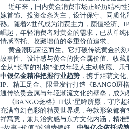
近年来，国内黄金消费市场正经历结构性
嫁首饰、投资金条为主，设计保守、同质化
熟。随着Z世代成为消费主力，颜值经济、I
崛起，年轻消费者对黄金的需求，已从单纯
情感寄托、收藏增值的多重价值追求。
黄金潮玩应运而生。它打破传统黄金的刻
故事性、设计感与黄金的贵金属价值、收藏
金从“长辈的礼物”变成年轻人主动收藏、乐
中银亿金精准把握行业趋势
，携手炬萌文化
IP、精工足金、限量发行打造《BANGO斑
通传统贵金属与年轻潮流文化的壁垒，成为
《BANGO斑格》IP以“星眸所愿，守序
充满奇幻色彩的精灵世界观，每款形象都有
祥寓意，兼具治愈感与东方文化内涵，精准
+故事+价值”的消费偏好。
中银亿金依托成