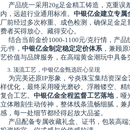
产品统一采用20g足金精工铸造，克重误差
内，远超行业通用标准。
中银亿金建立专属
厂前经过多次称重、成色检测，确保足金足
费者买得放心、藏得安心。
结合当前金价1000-1100元/克行情，产品
元/件，
中银亿金制定稳定定价体系
，兼顾原
艺价值与品牌服务，在高端黄金潮玩中具备
3. 顶流工艺，中银亿金甄选匠心呈现
为完美还原IP形象，兮炎珠宝集结资深
样优化，最终采用哑光磨砂、浮雕镂空、精
复合工艺。
中银亿金全程监督工艺落地
，哑
立体雕刻生动传神，整体线条流畅细腻，兼
感，每一处细节都经得起放大品鉴。
产品配备专属收藏礼盒、证书，包装高端